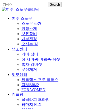
Skip
Search
to
Close
main
Search
content
Menu
여수 스노우
스노우 소개
원장소개
보유장비
내부전경
오시는 길
색소센터
기미·잡티
점·사마귀·비립종·쥐젖
흑자·검버섯
문신제거
제모센터
젠틀맥스 프로 플러스
클라리티2
FOR WOMEN
리프팅
울쎄라피 프라임
써마지 FLX