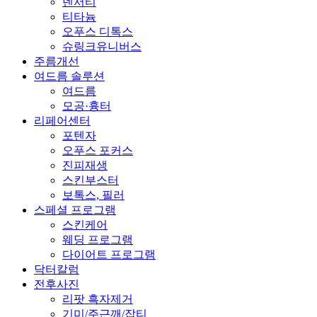
덴서티
티타늄
오푸스 디톡스
슈링크유니버스
주름개선
여드름 솔루션
여드름
모공·흉터
리페어센터
포텐자
오푸스 포커스
진피재생
스킨부스터
보톡스, 필러
스페셜 프로그램
스킨케어
웨딩 프로그램
다이어트 프로그램
닥터칼럼
전후사진
리팟 흑자제거
기미/주근깨/잡티