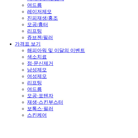
여드름
레이저제모
진피재생/홍조
모공/흉터
리프팅
쥬브젠/필러
가격표 보기
해피아워 및 이달의 이벤트
색소치료
점·문신제거
남성제모
여성제모
리프팅
여드름
모공·포텐자
재생·스킨부스터
보톡스·필러
스킨케어