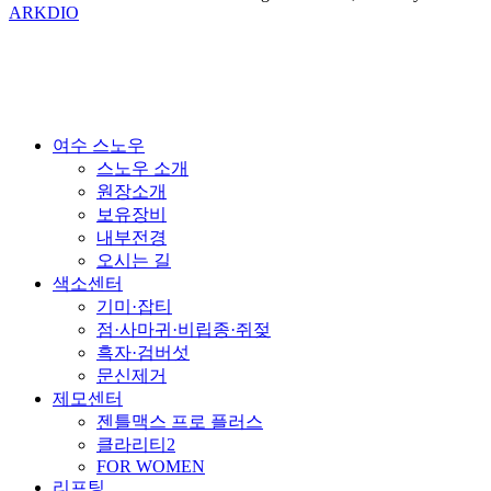
ARKDIO
Close
여수 스노우
Menu
스노우 소개
원장소개
보유장비
내부전경
오시는 길
색소센터
기미·잡티
점·사마귀·비립종·쥐젖
흑자·검버섯
문신제거
제모센터
젠틀맥스 프로 플러스
클라리티2
FOR WOMEN
리프팅