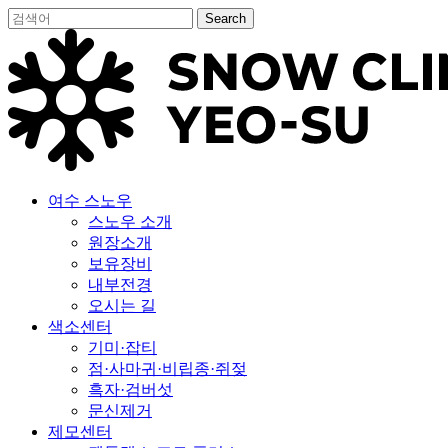
Skip
Search
to
Close
main
Search
content
Menu
여수 스노우
스노우 소개
원장소개
보유장비
내부전경
오시는 길
색소센터
기미·잡티
점·사마귀·비립종·쥐젖
흑자·검버섯
문신제거
제모센터