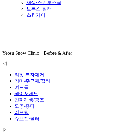
재생·스킨부스터
보톡스·필러
스킨케어
여드름
Yeosu Snow Clinic – Before & After
◁
리팟 흑자제거
기미/주근깨/잡티
여드름
레이저제모
진피재생/홍조
모공/흉터
리프팅
쥬브젠/필러
▷