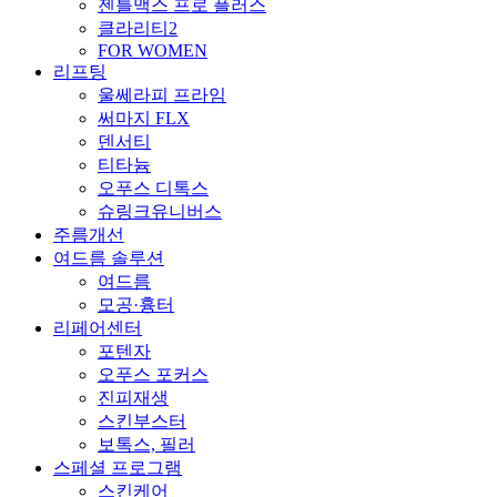
젠틀맥스 프로 플러스
클라리티2
FOR WOMEN
리프팅
울쎄라피 프라임
써마지 FLX
덴서티
티타늄
오푸스 디톡스
슈링크유니버스
주름개선
여드름 솔루션
여드름
모공·흉터
리페어센터
포텐자
오푸스 포커스
진피재생
스킨부스터
보톡스, 필러
스페셜 프로그램
스킨케어