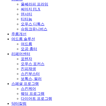
울쎄라피 프라임
써마지 FLX
덴서티
티타늄
오푸스 디톡스
슈링크유니버스
주름개선
여드름 솔루션
여드름
모공·흉터
리페어센터
포텐자
오푸스 포커스
진피재생
스킨부스터
보톡스, 필러
스페셜 프로그램
스킨케어
웨딩 프로그램
다이어트 프로그램
닥터칼럼