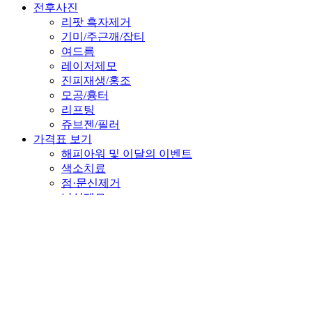
전후사진
리팟 흑자제거
기미/주근깨/잡티
여드름
레이저제모
진피재생/홍조
모공/흉터
리프팅
쥬브젠/필러
가격표 보기
해피아워 및 이달의 이벤트
색소치료
점·문신제거
남성제모
여성제모
리프팅
여드름
모공·포텐자
재생·스킨부스터
보톡스·필러
스킨케어