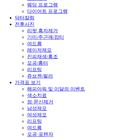
웨딩 프로그램
다이어트 프로그램
닥터칼럼
전후사진
리팟 흑자제거
기미/주근깨/잡티
여드름
레이저제모
진피재생/홍조
모공/흉터
리프팅
쥬브젠/필러
가격표 보기
해피아워 및 이달의 이벤트
색소치료
점·문신제거
남성제모
여성제모
리프팅
여드름
모공·포텐자