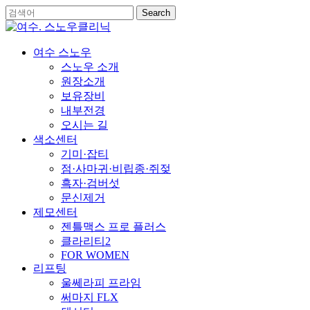
Skip
Search
to
Close
main
Search
content
Menu
여수 스노우
스노우 소개
원장소개
보유장비
내부전경
오시는 길
색소센터
기미·잡티
점·사마귀·비립종·쥐젖
흑자·검버섯
문신제거
제모센터
젠틀맥스 프로 플러스
클라리티2
FOR WOMEN
리프팅
울쎄라피 프라임
써마지 FLX