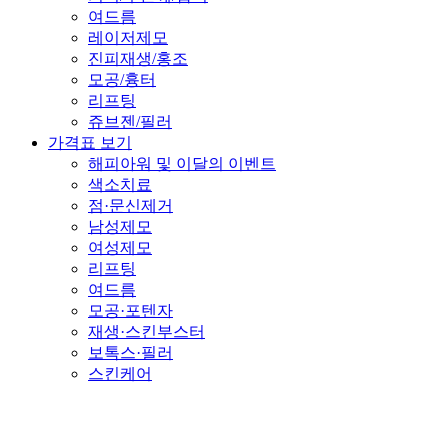
여드름
레이저제모
진피재생/홍조
모공/흉터
리프팅
쥬브젠/필러
가격표 보기
해피아워 및 이달의 이벤트
색소치료
점·문신제거
남성제모
여성제모
리프팅
여드름
모공·포텐자
재생·스킨부스터
보톡스·필러
스킨케어