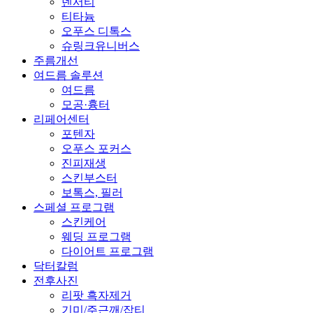
덴서티
티타늄
오푸스 디톡스
슈링크유니버스
주름개선
여드름 솔루션
여드름
모공·흉터
리페어센터
포텐자
오푸스 포커스
진피재생
스킨부스터
보톡스, 필러
스페셜 프로그램
스킨케어
웨딩 프로그램
다이어트 프로그램
닥터칼럼
전후사진
리팟 흑자제거
기미/주근깨/잡티