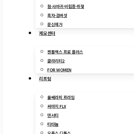
점·사마귀·비립종·쥐젖
흑자·검버섯
문신제거
제모센터
젠틀맥스 프로 플러스
클라리티2
FOR WOMEN
리프팅
울쎄라피 프라임
써마지 FLX
덴서티
티타늄
오푸스 디톡스