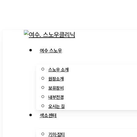
Skip
to
main
content
Menu
여수 스노우
스노우 소개
원장소개
보유장비
내부전경
오시는 길
색소센터
기미·잡티