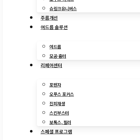
슈링크유니버스
주름개선
여드름 솔루션
여드름
모공·흉터
리페어센터
포텐자
오푸스 포커스
진피재생
스킨부스터
보톡스, 필러
스페셜 프로그램