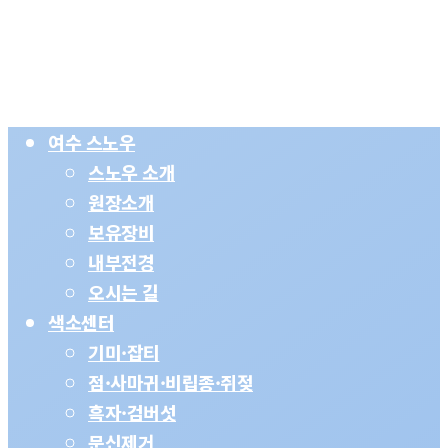
Close
여수 스노우
Menu
스노우 소개
원장소개
보유장비
내부전경
오시는 길
색소센터
기미·잡티
점·사마귀·비립종·쥐젖
흑자·검버섯
문신제거