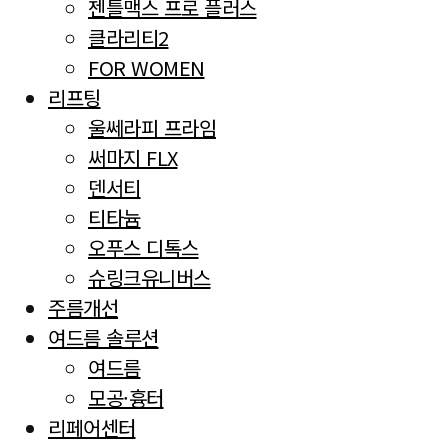
젠틀맥스 프로 플러스
클라리티2
FOR WOMEN
리프팅
울쎄라피 프라임
써마지 FLX
덴서티
티타늄
오푸스 디톡스
슈링크유니버스
주름개선
여드름 솔루션
여드름
모공·흉터
리페어센터