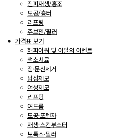
진피재생/홍조
모공/흉터
리프팅
쥬브젠/필러
가격표 보기
해피아워 및 이달의 이벤트
색소치료
점·문신제거
남성제모
여성제모
리프팅
여드름
모공·포텐자
재생·스킨부스터
보톡스·필러