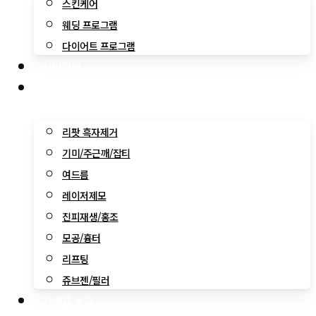
스킨케어
웨딩 프로그램
다이어트 프로그램
닥터칼럼
전후사진
리팟 흑자제거
기미/주근깨/잡티
여드름
레이저제모
진피재생/홍조
모공/흉터
리프팅
쥬브젠/필러
가격표 보기