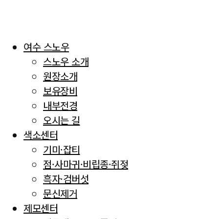
여수 스노우
스노우 소개
원장소개
보유장비
내부전경
오시는 길
색소센터
기미·잡티
점·사마귀·비립종·쥐젖
흑자·검버섯
문신제거
제모센터