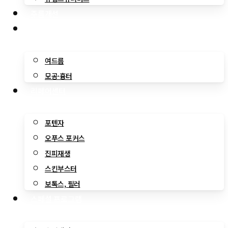
주름개선
여드름 솔루션
여드름
모공·흉터
리페어센터
포텐자
오푸스 포커스
진피재생
스킨부스터
보톡스, 필러
스페셜 프로그램