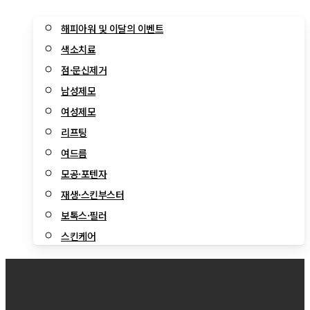
해피아워 및 이달의 이벤트
색소치료
점·문신제거
남성제모
여성제모
리프팅
여드름
모공·포텐자
재생·스킨부스터
보톡스·필러
스킨케어