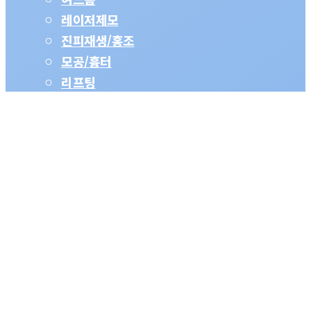
레이저제모
진피재생/홍조
모공/흉터
리프팅
쥬브젠/필러
가격표 보기
해피아워 및 이달의 이벤트
색소치료
점·문신제거
남성제모
여성제모
리프팅
여드름
모공·포텐자