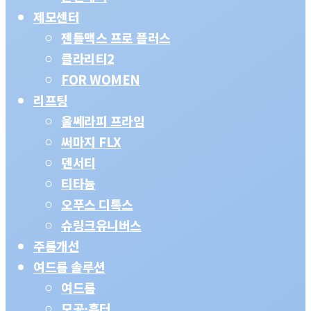
제모센터
젠틀맥스 프로 플러스
클라리티2
FOR WOMEN
리프팅
울쎄라피 프라임
써마지 FLX
덴서티
티타늄
오푸스 디톡스
슈링크유니버스
주름개선
여드름 솔루션
여드름
모공·흉터