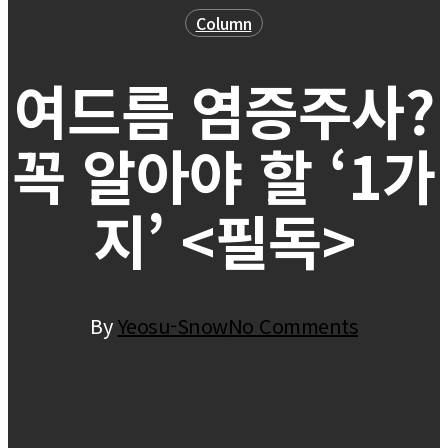
Column
여드름 염증주사?
꼭 알아야 할 ‘1가
지’ <필독>
By
Yeosu-Snow
No Comments