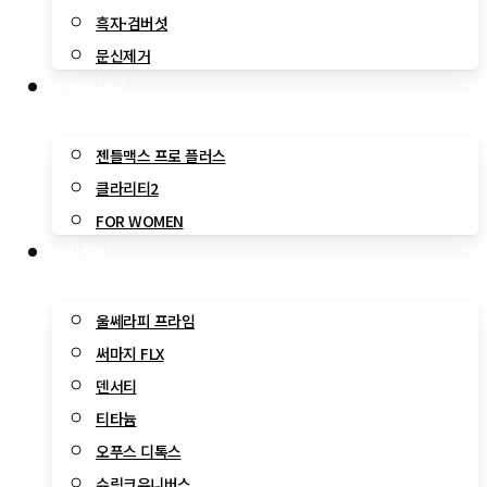
흑자·검버섯
문신제거
제모센터
젠틀맥스 프로 플러스
클라리티2
FOR WOMEN
리프팅
울쎄라피 프라임
써마지 FLX
덴서티
티타늄
오푸스 디톡스
슈링크유니버스