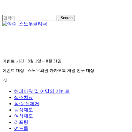
Skip
to
main
Search
content
Close
Search
Menu
해피아워
및
이달의
이벤트
이벤트 기간 : 8월 1일 ~ 8월 31일
이벤트 대상 : 스노우의원 카카오톡 채널 친구 대상
◁
해피아워 및 이달의 이벤트
색소치료
점·문신제거
남성제모
여성제모
리프팅
여드름