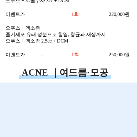
오푸스 + 샤넬주사 3cc + DCM
이벤트가
-
1회
220,000
원
오푸스 + 엑소좀
줄기세포 유래 성분으로 항염, 항균과 재생까지
오푸스 + 엑소좀 2.5cc + DCM
이벤트가
-
1회
250,000
원
ACNE ｜여드름·모공
여름방학 4주 집중관리 프로그램
4주간 피부 상태와 여드름 유형에 맞춘 단계별 관리
1회차 : 염증주사 + 전체압출 + 아쿠아필 + 모델링팩
2회차 : 염증주사 + 전체압출 + 여드름레이저 + LED 재생