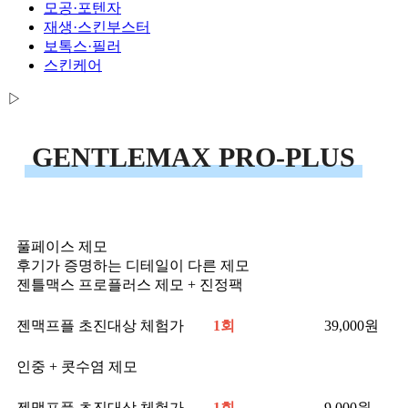
모공·포텐자
재생·스킨부스터
보톡스·필러
스킨케어
▷
GENTLEMAX PRO-PLUS
풀페이스 제모
후기가 증명하는 디테일이 다른 제모
젠틀맥스 프로플러스 제모 + 진정팩
젠맥프플 초진대상 체험가
-
1회
39,000
원
인중 + 콧수염 제모
젠맥프플 초진대상 체험가
-
1회
9,000
원