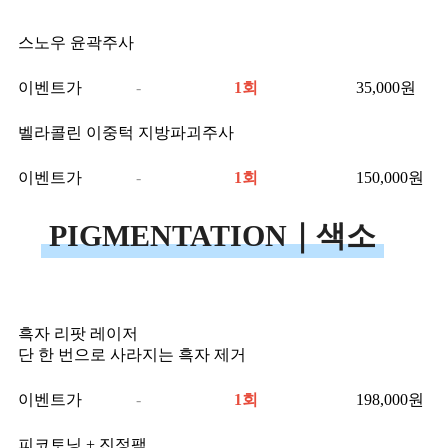
스노우 윤곽주사
이벤트가
-
1회
35,000
원
벨라콜린 이중턱 지방파괴주사
이벤트가
-
1회
150,000
원
PIGMENTATION｜색소
흑자 리팟 레이저
단 한 번으로 사라지는 흑자 제거
이벤트가
-
1회
198,000
원
피코토닝 + 진정팩