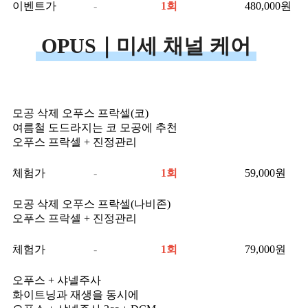
이벤트가
-
1회
480,000
원
OPUS｜미세 채널 케어
모공 삭제 오푸스 프락셀(코)
여름철 도드라지는 코 모공에 추천
오푸스 프락셀 + 진정관리
체험가
-
1회
59,000
원
모공 삭제 오푸스 프락셀(나비존)
오푸스 프락셀 + 진정관리
체험가
-
1회
79,000
원
오푸스 + 샤넬주사
화이트닝과 재생을 동시에